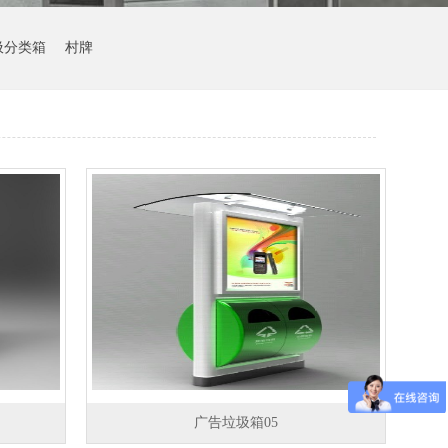
圾分类箱
村牌
广告垃圾箱05