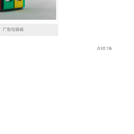
广告垃圾箱
共
1
页
7
条